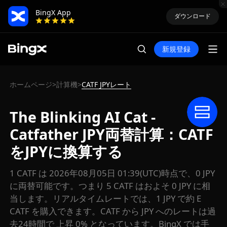
BingX App
ダウンロード
新規登録
ホームページ
計算機
CATF JPYレート
>
>
The Blinking AI Cat -
Catfather JPY両替計算：CATF
をJPYに換算する
1 CATF は 2026年08月05日 01:39(UTC)時点で、0 JPY
に両替可能です。つまり 5 CATF はおよそ 0 JPY に相
当します。リアルタイムレートでは、1 JPY で約 E
CATF を購入できます。CATF から JPY へのレートは過
去24時間で 上昇 0% となっています。BingX では手