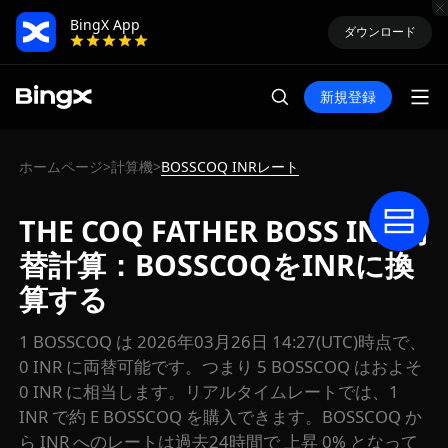
BingX App
ダウンロード
新規登録
ホームページ
計算機
BOSSCOQ INRレート
>
>
THE COQ FATHER BOSS INR両
替計算：BOSSCOQをINRに換
算する
1 BOSSCOQ は 2026年03月26日 14:27(UTC)時点で、
0 INR に両替可能です。つまり 5 BOSSCOQ はおよそ
0 INR に相当します。リアルタイムレートでは、1
INR で約 E BOSSCOQ を購入できます。BOSSCOQ か
ら INR へのレートは過去24時間で 上昇 0% となって