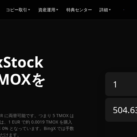
コピー取引
資産運用
特典センター
詳細
xStock
MOXを
3 EUR に両替可能です。つまり 5 TMOX は
1 EUR で約 0.0019 TMOX を購入
 0% となっています。BingX では手数
ただけます。