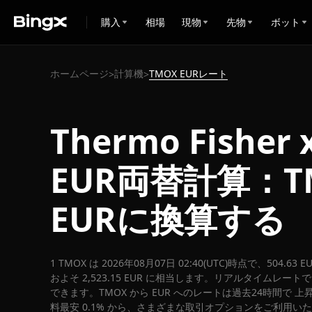
購入
相場
現物
先物
ボット
ホームページ
計算機
TMOX EURレート
>
>
Thermo Fisher 
EUR両替計算：T
EURに換算する
1 TMOX は 2026年08月07日 02:40(UTC)時点で、504.6
およそ 2,523.15 EUR に相当します。リアルタイムレートでは、
できます。TMOX から EUR へのレートは過去24時間で 上昇
料最安 0.1% から、さまざまな取引オプションをご利用い