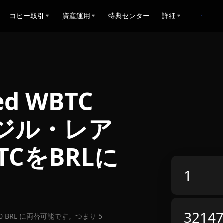
コピー取引
資産運用
特典センター
詳細
ed WBTC
ブラジル・レア
CをBRLに
71.40 BRL に両替可能です。つまり 5