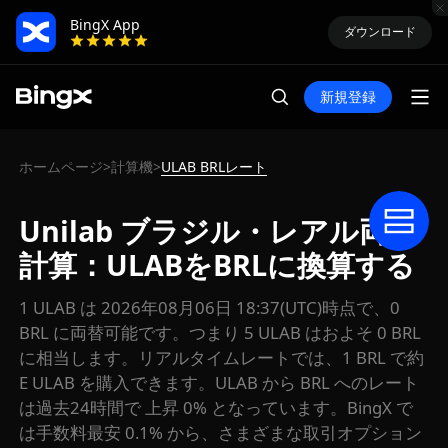
BingX App
ダウンロード
新規登録
ホームページ
計算機
ULAB BRLレート
>
>
Unilab ブラジル・レアル両替
計算：ULABをBRLに換算する
1 ULAB は 2026年08月06日 18:37(UTC)時点で、0
BRL に両替可能です。つまり 5 ULAB はおよそ 0 BRL
に相当します。リアルタイムレートでは、1 BRL で約
E ULAB を購入できます。ULAB から BRL へのレート
は過去24時間で 上昇 0% となっています。BingX で
は手数料最安 0.1% から、さまざまな取引オプション