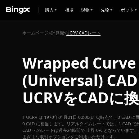
購入
相場
現物
先物
ボット
ホームページ
計算機
UCRV CADレート
>
>
Wrapped Curve
(Universal) 
UCRVをCADに
1 UCRV は 1970年01月01日 00:00(UTC)時点で、0 CA
0 CAD に相当します。リアルタイムレートでは、1 CAD で約 
CAD へのレートは過去24時間で 上昇 0% となっています。B
まざまな取引オプションをご利用いただけます。