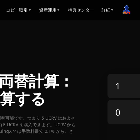
コピー取引
資産運用
特典センター
詳細
CAD両替計算：
換算する
D に両替可能です。つまり 5 UCRV はおよそ
E UCRV を購入できます。UCRV から
ingX では手数料最安 0.1% から、さ