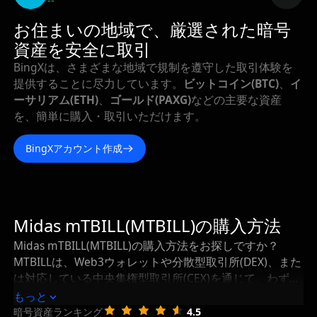
--
お住まいの地域で、厳選された暗号
資産を安全に取引
BingXは、さまざまな地域で規制を遵守した取引体験を
提供することに尽力しています。
ビットコイン(BTC)
、
イ
ーサリアム(ETH)
、
ゴールド(PAXG)
などの主要な資産
を、簡単に購入・取引いただけます。
BingXアカウント作成
Midas mTBILL(MTBILL)の購入方法
Midas mTBILL(MTBILL)の購入方法をお探しですか？
MTBILLは、Web3ウォレットや分散型取引所(DEX)、また
は対応している中央集権型取引所(CEX)を通じて、わずか
数ステップで購入可能です。このガイドでは、Midas
もっと
mTBILLの最適な購入方法から、購入したMTBILLを安全
暗号資産ランキング
4.5