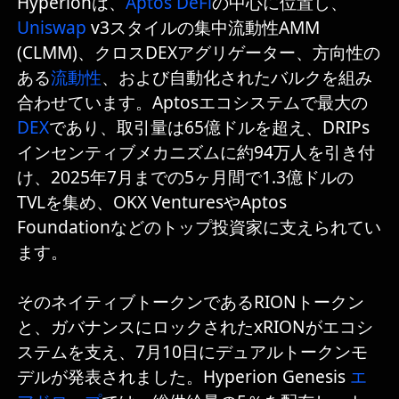
Hyperionは、
Aptos
DeFi
の中心に位置し、
Uniswap
v3スタイルの集中流動性AMM
(CLMM)、クロスDEXアグリゲーター、方向性の
ある
流動性
、および自動化されたバルクを組み
合わせています。Aptosエコシステムで最大の
DEX
であり、取引量は65億ドルを超え、DRIPs
インセンティブメカニズムに約94万人を引き付
け、2025年7月までの5ヶ月間で1.3億ドルの
TVLを集め、OKX VenturesやAptos
Foundationなどのトップ投資家に支えられてい
ます。
そのネイティブトークンであるRIONトークン
と、ガバナンスにロックされたxRIONがエコシ
ステムを支え、7月10日にデュアルトークンモ
デルが発表されました。Hyperion Genesis
エ