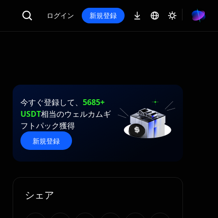
ログイン
新規登録
今すぐ登録して、
5685+
USDT
相当のウェルカムギ
フトパック獲得
新規登録
シェア