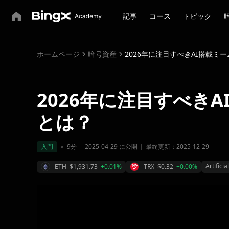
記事
コース
トピック
ホームページ
暗号資産
2026年に注目すべきAI搭載ミ
2026年に注目すべき
とは？
入門
9分
2025-04-29 に公開
最終更新：2025-12-29
Artificia
ETH
$1,931.73
+0.01%
TRX
$0.32
+0.00%