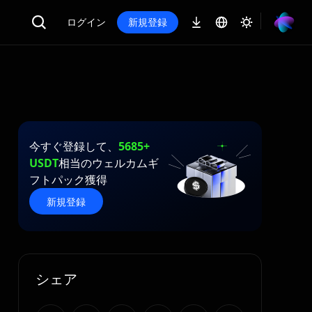
ログイン
新規登録
今すぐ登録して、
5685+
USDT
相当のウェルカムギ
フトパック獲得
新規登録
シェア