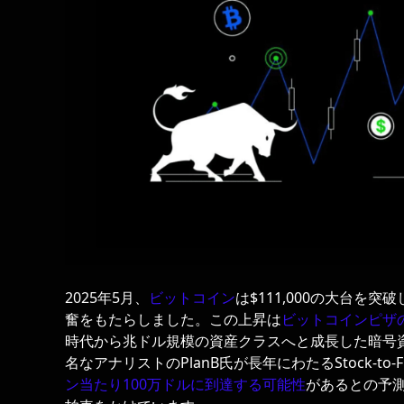
2025年5月、
ビットコイン
は$111,000の大台
奮をもたらしました。この上昇は
ビットコインピザ
時代から兆ドル規模の資産クラスへと成長した暗号
名なアナリストのPlanB氏が長年にわたるStock-to
ン当たり100万ドルに到達する可能性
があるとの予