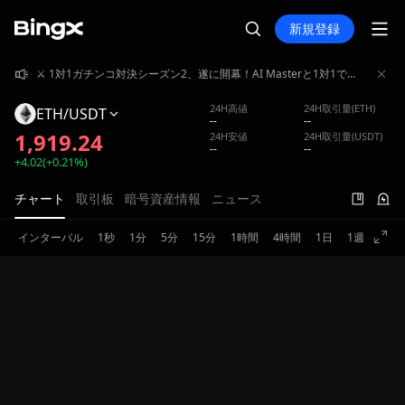
新規登録
⚔️ 1対1ガチンコ対決シーズン2、遂に開幕！AI Masterと1対1でガチンコバトル！賞金プール4,000,000 USDT山分け獲得！
⚔️ 1対1ガチンコ対決シーズン2、遂に開幕！AI Masterと1対1でガチンコバトル！賞金プール4,000,000 USDT山分け獲得！
⚔️ 1対1ガチンコ対決シーズン2、遂に開幕！AI Masterと1対1でガチンコバトル！賞金プール4,000,000 USDT山分け獲得！
24H高値
24H取引量(ETH)
ETH/USDT
--
--
1,919.24
24H安値
24H取引量(USDT)
--
--
+4.02(+0.21%)
チャート
取引板
暗号資産情報
ニュース
インターバル
1秒
1分
5分
15分
1時間
4時間
1日
1週