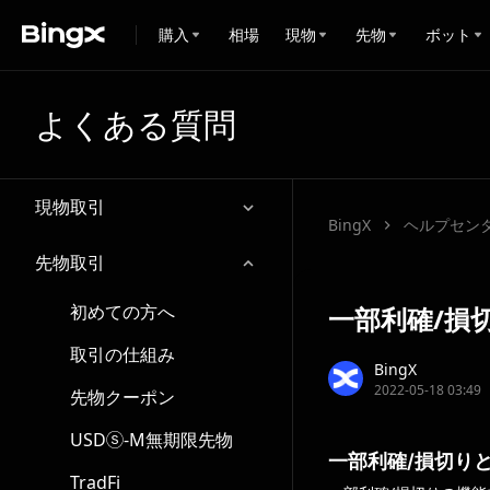
購入
相場
現物
先物
ボット
よくある質問
現物取引
BingX
ヘルプセン
先物取引
初めての方へ
一部利確/損
取引の仕組み
BingX
2022-05-18 03:49
先物クーポン
USDⓢ-M無期限先物
一部利確/損切り
TradFi