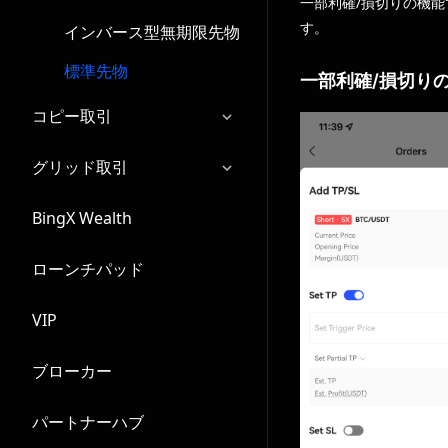
一部利確/損切りの機
す。
インバース型無期限先物
標準先物
一部利確/損切り
コピー取引
グリッド取引
BingX Wealth
ローンチパッド
VIP
ブローカー
パートナーハブ