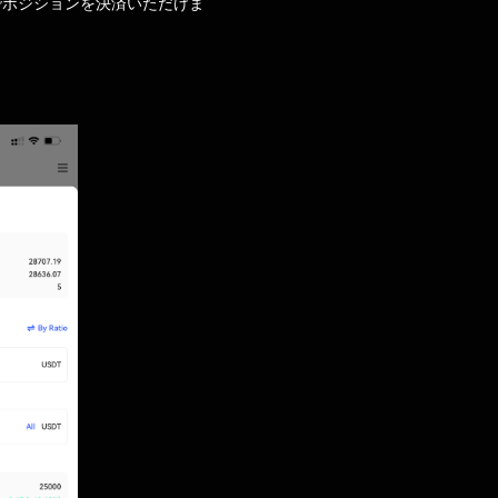
でポジションを決済いただけま