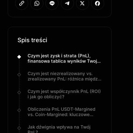
Spis treści
Czym jest zysk i strata (PnL),
finansowa tablica wyników Twojej
strategii?
Czym jest niezrealizowany vs.
zrealizowany PnL: różnica między
papierem a portfelem
Czym jest współczynnik PnL (ROI)
i jak go obliczyć?
Obliczenia PnL USDT-Margined
vs. Coin-Margined: kluczowe
różnice
Jak dźwignia wpływa na Twój
PnL?