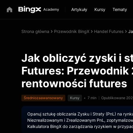
Artykuły
Kursy
Tematy
Strona główna
Przewodnik BingX
Handel Futures
Ja
Jak obliczyć zyski i s
Futures: Przewodnik
rentowności futures
Średniozaawansowany
Kursy
7 min
Opublikowane 202
Opanuj sztukę obliczania Zysku i Straty (PnL) na rynk
Niezrealizowanym i Zrealizowanym PnL, zoptymalizow
Kalkulatora BingX do zarządzania ryzykiem w przypadk