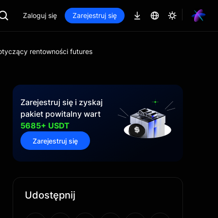
Zaloguj się
Zarejestruj się
dotyczący rentowności futures
Zarejestruj się i zyskaj
pakiet powitalny wart
5685+ USDT
Zarejestruj się
Udostępnij