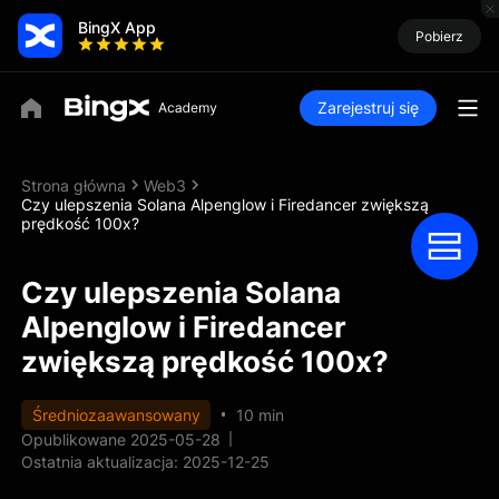
BingX App
Pobierz
Zarejestruj się
Strona główna
Web3
Czy ulepszenia Solana Alpenglow i Firedancer zwiększą
prędkość 100x?
Czy ulepszenia Solana
Alpenglow i Firedancer
zwiększą prędkość 100x?
Średniozaawansowany
10 min
Opublikowane 2025-05-28
Ostatnia aktualizacja: 2025-12-25