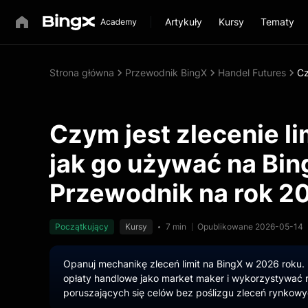
Artykuły
Kursy
Tematy
Strona główna
Przewodnik BingX
Handel Futures
Cz
Czym jest zlecenie li
jak go używać na Bin
Przewodnik na rok 2
Początkujący
Kursy
7 min
Opublikowane 2026-05-14
Opanuj mechanikę zleceń limit na BingX w 2026 roku. 
opłaty handlowe jako market maker i wykorzystywać r
poruszających się celów bez poślizgu zleceń rynkowy