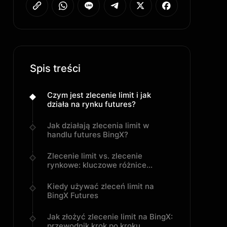
Spis treści
Czym jest zlecenie limit i jak
działa na rynku futures?
Jak działają zlecenia limit w
handlu futures BingX?
Zlecenie limit vs. zlecenie
rynkowe: kluczowe różnice
między zleceniami wykonawczymi
Kiedy używać zleceń limit na
BingX Futures
Jak złożyć zlecenie limit na BingX:
przewodnik krok po kroku