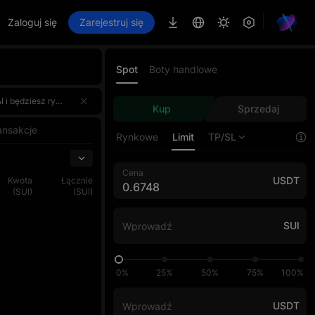
Zaloguj się
Zarejestruj się
Spot
Boty handlowe
arejestruj się już teraz, rzuć wyzwanie AI Master i zgarnij część puli nagród wartej 4.000.000 USDT! 🌟
arejestruj się już teraz, rzuć wyzwanie AI Master i zgarnij część puli nagród wartej 4.000.000 USDT! 🌟
Kup
Sprzedaj
arejestruj się już teraz, rzuć wyzwanie AI Master i zgarnij część puli nagród wartej 4.000.000 USDT! 🌟
ansakcje
Rynkowe
Limit
TP/SL
Cena
USDT
Kwota
Łącznie
(SUI)
(SUI)
SUI
0%
25%
50%
75%
100%
USDT