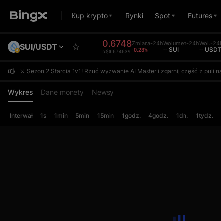
Kup krypto
Rynki
Spot
Futures
0.6748
Zmiana-24h
Wolumen-24h
Wol.-24
SUI/USDT
-0.28%
-- SUI
-- USD
≈$0.674639
⚔️ Sezon 2 Starcia 1v1! Rzuć wyzwanie AI Master i zgarnij część z pul
⚔️ Sezon 2 Starcia 1v1! Rzuć wyzwanie AI Master i zgarnij część z pul
⚔️ Sezon 2 Starcia 1v1! Rzuć wyzwanie AI Master i zgarnij część z pul
Wykres
Dane monety
Newsy
Interwał
1s
1min
5min
15min
1godz.
4godz.
1dn.
1tydz.