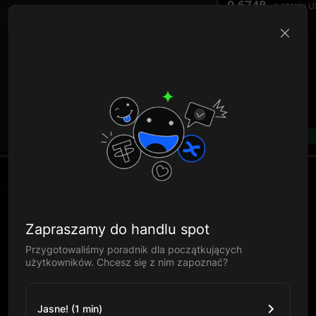
0.6748
U
0.674639
B
--%
Zapraszamy do handlu spot
Przygotowaliśmy poradnik dla początkujących
użytkowników. Chcesz się z nim zapoznać?
Jasne! (1 min)