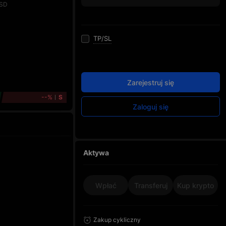
SD
TP/SL
Zarejestruj się
--%
S
Zaloguj się
Aktywa
Wpłać
Transferuj
Kup krypto
Zakup cykliczny