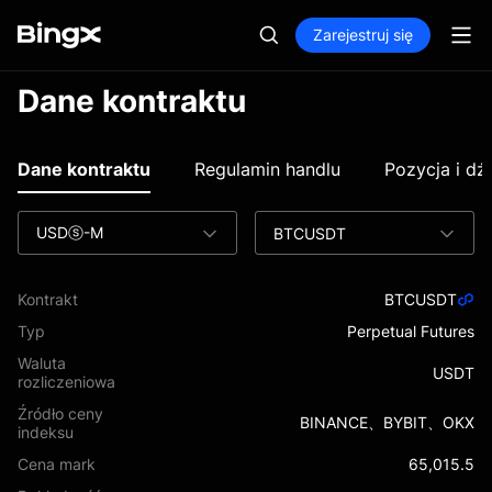
Zarejestruj się
Dane kontraktu
Dane kontraktu
Regulamin handlu
Pozycja i dź
USDⓢ-M
BTCUSDT
Kontrakt
BTCUSDT
Typ
Perpetual Futures
Waluta
USDT
rozliczeniowa
Źródło ceny
BINANCE、BYBIT、OKX
indeksu
Cena mark
65,015.5