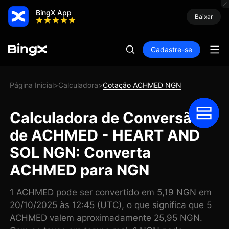
BingX App
Baixar
Cadastre-se
Página Inicial
Calculadora
Cotação ACHMED NGN
>
>
Calculadora de Conversão
de ACHMED - HEART AND
SOL NGN: Converta
ACHMED para NGN
1 ACHMED pode ser convertido em 5,19 NGN em
20/10/2025 às 12:45 (UTC), o que significa que 5
ACHMED valem aproximadamente 25,95 NGN.