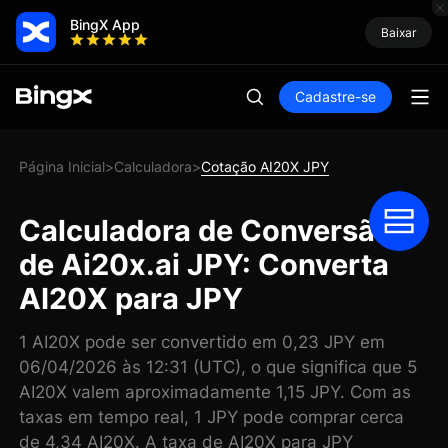
BingX App
Baixar
Cadastre-se
Página Inicial
Calculadora
Cotação AI20X JPY
>
>
Calculadora de Conversão
de Ai20x.ai JPY: Converta
AI20X para JPY
1 AI20X pode ser convertido em 0,23 JPY em
06/04/2026 às 12:31 (UTC), o que significa que 5
AI20X valem aproximadamente 1,15 JPY. Com as
taxas em tempo real, 1 JPY pode comprar cerca
de 4,34 AI20X. A taxa de AI20X para JPY