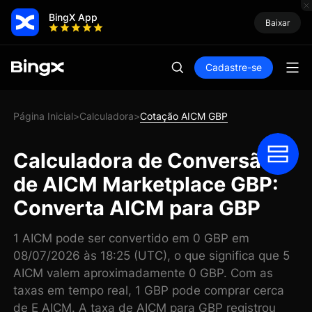
BingX App
Baixar
Cadastre-se
Página Inicial
Calculadora
Cotação AICM GBP
>
>
Calculadora de Conversão
de AICM Marketplace GBP:
Converta AICM para GBP
1 AICM pode ser convertido em 0 GBP em
08/07/2026 às 18:25 (UTC), o que significa que 5
AICM valem aproximadamente 0 GBP. Com as
taxas em tempo real, 1 GBP pode comprar cerca
de E AICM. A taxa de AICM para GBP registrou