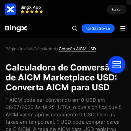
BingX App
Baixar
Cadastre-se
Página Inicial
Calculadora
Cotação AICM USD
>
>
Calculadora de Conversão
de AICM Marketplace USD:
Converta AICM para USD
1 AICM pode ser convertido em 0 USD em
08/07/2026 às 18:25 (UTC), o que significa que 5
AICM valem aproximadamente 0 USD. Com as
taxas em tempo real, 1 USD pode comprar cerca
de E AICM. A taxa de AICM para USD registrou