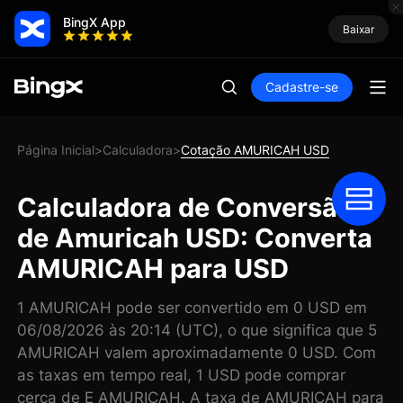
BingX App
Baixar
Cadastre-se
Página Inicial
Calculadora
Cotação AMURICAH USD
>
>
Calculadora de Conversão
de Amuricah USD: Converta
AMURICAH para USD
1 AMURICAH pode ser convertido em 0 USD em
06/08/2026 às 20:14 (UTC), o que significa que 5
AMURICAH valem aproximadamente 0 USD. Com
as taxas em tempo real, 1 USD pode comprar
cerca de E AMURICAH. A taxa de AMURICAH para