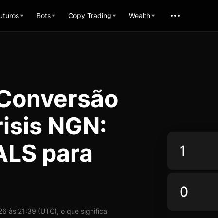
uturos
Bots
Copy Trading
Wealth
 Conversão
risis NGN:
ALS para
 às 21:39 (UTC), o que significa