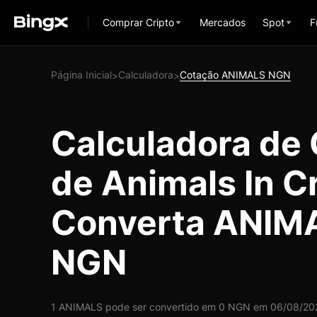
Comprar Cripto
Mercados
Spot
F
Página Inicial
Calculadora
Cotação ANIMALS NGN
>
>
Calculadora de
de Animals In C
Converta ANIM
NGN
1 ANIMALS pode ser convertido em 0 NGN em 06/08/2026