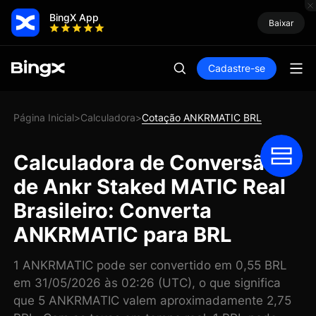
BingX App
Baixar
Cadastre-se
Página Inicial
Calculadora
Cotação ANKRMATIC BRL
>
>
Calculadora de Conversão
de Ankr Staked MATIC Real
Brasileiro: Converta
ANKRMATIC para BRL
1 ANKRMATIC pode ser convertido em 0,55 BRL
em 31/05/2026 às 02:26 (UTC), o que significa
que 5 ANKRMATIC valem aproximadamente 2,75