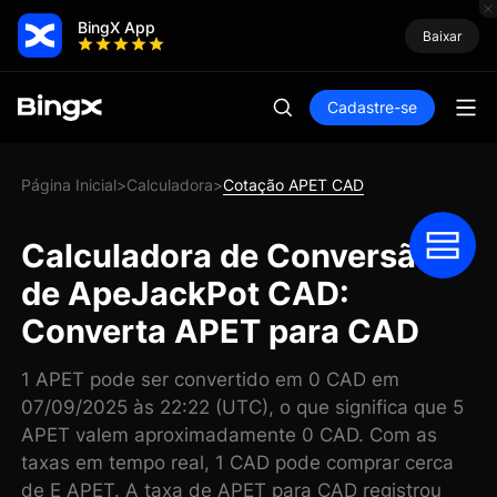
BingX App
Baixar
Cadastre-se
Página Inicial
Calculadora
Cotação APET CAD
>
>
Calculadora de Conversão
de ApeJackPot CAD:
Converta APET para CAD
1 APET pode ser convertido em 0 CAD em
07/09/2025 às 22:22 (UTC), o que significa que 5
APET valem aproximadamente 0 CAD. Com as
taxas em tempo real, 1 CAD pode comprar cerca
de E APET. A taxa de APET para CAD registrou