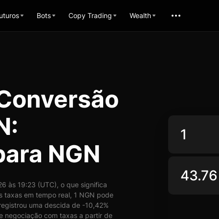
uturos
Bots
Copy Trading
Wealth
 Conversão
N:
para NGN
às 19:23 (UTC), o que significa
 taxas em tempo real, 1 NGN pode
egistrou uma descida de -10,42%
de negociação com taxas a partir de