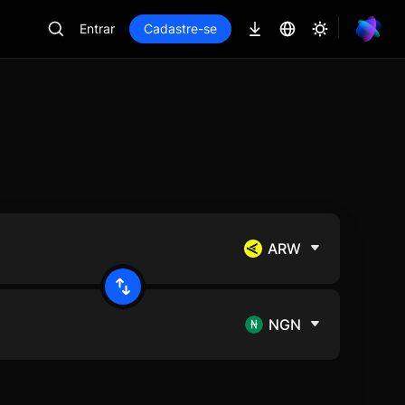
Entrar
Cadastre-se
ARW
NGN