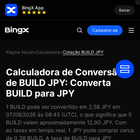
BingX App
Baixar
Cadastre-se
Página Inicial
Calculadora
Cotação BUILD JPY
>
>
Calculadora de Conversão
de BUILD JPY: Converta
BUILD para JPY
1 BUILD pode ser convertido em 2,58 JPY em
07/08/2026 às 08:43 (UTC), o que significa que 5
BUILD valem aproximadamente 12,90 JPY. Com
as taxas em tempo real, 1 JPY pode comprar cerca
de 0,38 BUILD. A taxa de BUILD para JPY