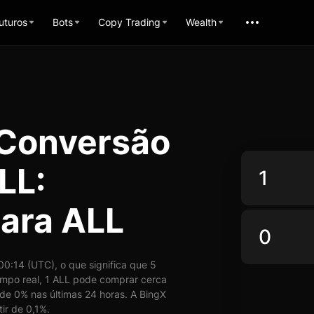
uturos
Bots
Copy Trading
Wealth
 Conversão
LL:
ara ALL
0:14 (UTC), o que significa que 5
po real, 1 ALL pode comprar cerca
de 0% nas últimas 24 horas. A BingX
ir de 0,1%.