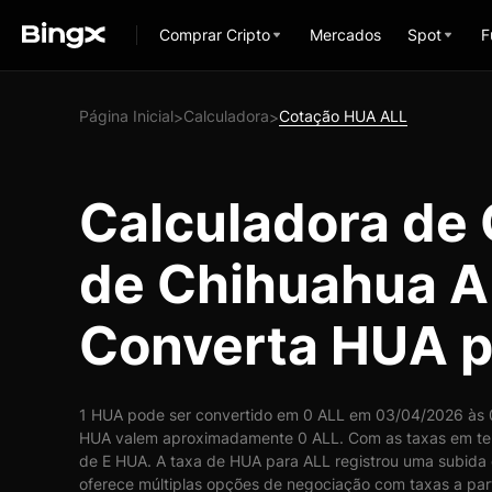
Comprar Cripto
Mercados
Spot
F
Página Inicial
Calculadora
Cotação HUA ALL
>
>
Calculadora de
de Chihuahua A
Converta HUA p
1 HUA pode ser convertido em 0 ALL em 03/04/2026 às 0
HUA valem aproximadamente 0 ALL. Com as taxas em tem
de E HUA. A taxa de HUA para ALL registrou uma subida 
oferece múltiplas opções de negociação com taxas a part