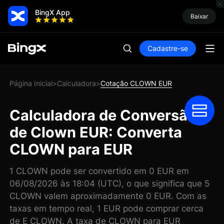
BingX App
Baixar
Cadastre-se
Página Inicial
Calculadora
Cotação CLOWN EUR
>
>
Calculadora de Conversão
de Clown EUR: Converta
CLOWN para EUR
1 CLOWN pode ser convertido em 0 EUR em
06/08/2026 às 18:04 (UTC), o que significa que 5
CLOWN valem aproximadamente 0 EUR. Com as
taxas em tempo real, 1 EUR pode comprar cerca
de E CLOWN. A taxa de CLOWN para EUR