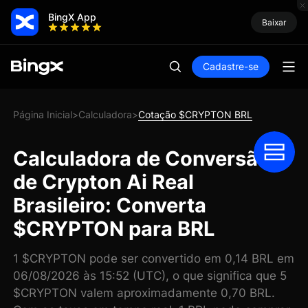
BingX App
Baixar
Cadastre-se
Página Inicial
Calculadora
Cotação $CRYPTON BRL
>
>
Calculadora de Conversão
de Crypton Ai Real
Brasileiro: Converta
$CRYPTON para BRL
1 $CRYPTON pode ser convertido em 0,14 BRL em
06/08/2026 às 15:52 (UTC), o que significa que 5
$CRYPTON valem aproximadamente 0,70 BRL.