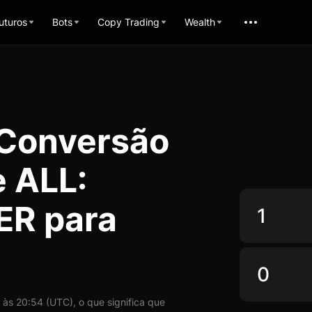
uturos
Bots
Copy Trading
Wealth
 Conversão
 ALL:
ER para
s 20:54 (UTC), o que significa que