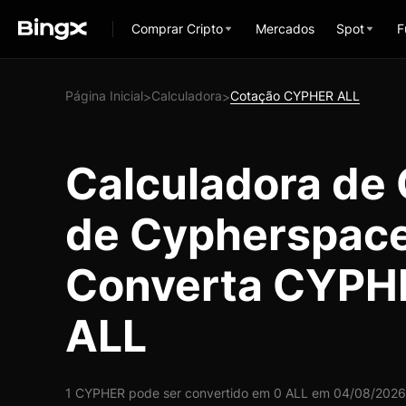
Comprar Cripto
Mercados
Spot
F
Página Inicial
Calculadora
Cotação CYPHER ALL
>
>
Calculadora de
de Cypherspace
Converta CYPH
ALL
1 CYPHER pode ser convertido em 0 ALL em 04/08/2026 à