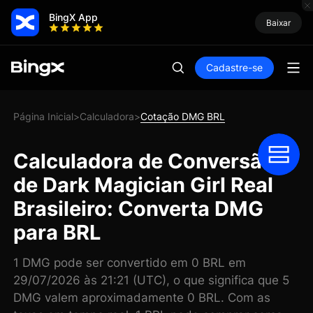
BingX App
Baixar
Cadastre-se
Página Inicial
Calculadora
Cotação DMG BRL
>
>
Calculadora de Conversão
de Dark Magician Girl Real
Brasileiro: Converta DMG
para BRL
1 DMG pode ser convertido em 0 BRL em
29/07/2026 às 21:21 (UTC), o que significa que 5
DMG valem aproximadamente 0 BRL. Com as