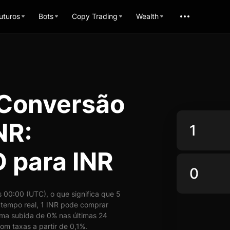
uturos
Bots
Copy Trading
Wealth
 Conversão
NR:
 para INR
 00:00 (UTC), o que significa que 5
tempo real, 1 INR pode comprar
uma subida de 0% nas últimas 24
om taxas a partir de 0,1%.