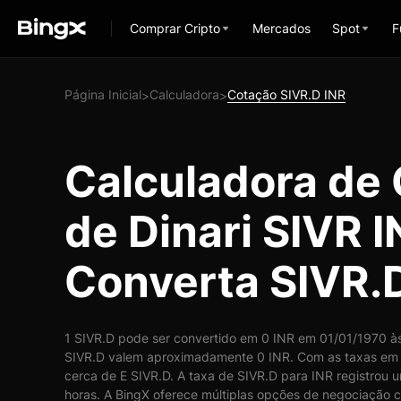
Comprar Cripto
Mercados
Spot
F
Página Inicial
Calculadora
Cotação SIVR.D INR
>
>
Calculadora de
de Dinari SIVR I
Converta SIVR.D
1 SIVR.D pode ser convertido em 0 INR em 01/01/1970 às
SIVR.D valem aproximadamente 0 INR. Com as taxas em 
cerca de E SIVR.D. A taxa de SIVR.D para INR registrou 
horas. A BingX oferece múltiplas opções de negociação c