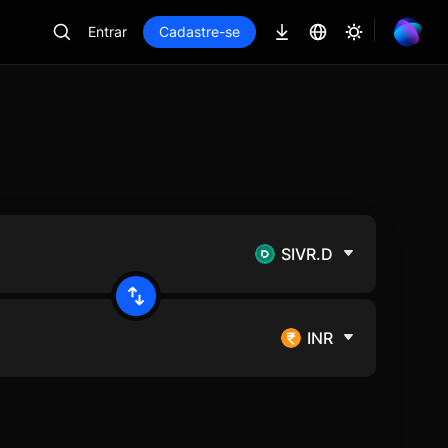
Entrar
Cadastre-se
SIVR.D
INR