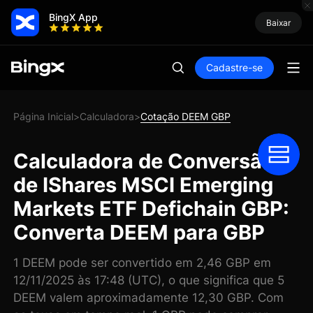
BingX App
Baixar
Cadastre-se
Página Inicial
Calculadora
Cotação DEEM GBP
>
>
Calculadora de Conversão
de IShares MSCI Emerging
Markets ETF Defichain GBP:
Converta DEEM para GBP
1 DEEM pode ser convertido em 2,46 GBP em
12/11/2025 às 17:48 (UTC), o que significa que 5
DEEM valem aproximadamente 12,30 GBP. Com