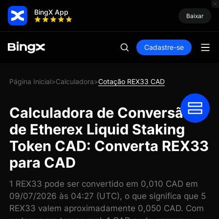
BingX App
Baixar
Cadastre-se
Página Inicial
Calculadora
Cotação REX33 CAD
>
>
Calculadora de Conversão
de Etherex Liquid Staking
Token CAD: Converta REX33
para CAD
1 REX33 pode ser convertido em 0,010 CAD em
09/07/2026 às 04:27 (UTC), o que significa que 5
REX33 valem aproximadamente 0,050 CAD. Com