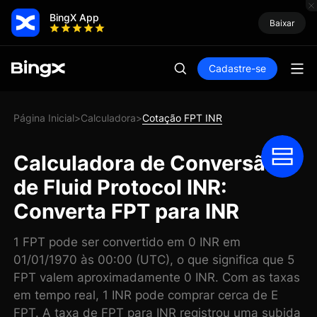
BingX App
Baixar
Cadastre-se
Página Inicial
Calculadora
Cotação FPT INR
>
>
Calculadora de Conversão
de Fluid Protocol INR:
Converta FPT para INR
1 FPT pode ser convertido em 0 INR em
01/01/1970 às 00:00 (UTC), o que significa que 5
FPT valem aproximadamente 0 INR. Com as taxas
em tempo real, 1 INR pode comprar cerca de E
FPT. A taxa de FPT para INR registrou uma subida