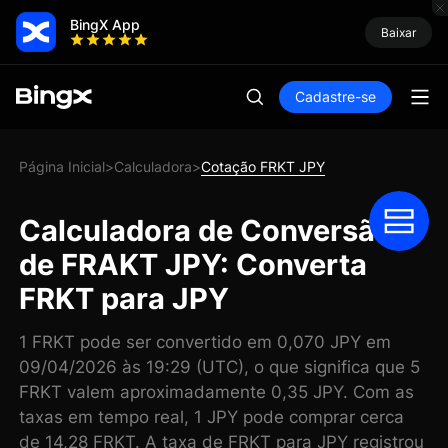
BingX App
Baixar
Cadastre-se
Página Inicial
Calculadora
Cotação FRKT JPY
>
>
Calculadora de Conversão
de FRAKT JPY: Converta
FRKT para JPY
1 FRKT pode ser convertido em 0,070 JPY em
09/04/2026 às 19:29 (UTC), o que significa que 5
FRKT valem aproximadamente 0,35 JPY. Com as
taxas em tempo real, 1 JPY pode comprar cerca
de 14,28 FRKT. A taxa de FRKT para JPY registrou