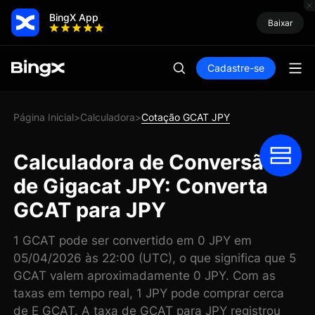
BingX App
Baixar
Cadastre-se
Página Inicial
Calculadora
Cotação GCAT JPY
>
>
Calculadora de Conversão
de Gigacat JPY: Converta
GCAT para JPY
1 GCAT pode ser convertido em 0 JPY em
05/04/2026 às 22:00 (UTC), o que significa que 5
GCAT valem aproximadamente 0 JPY. Com as
taxas em tempo real, 1 JPY pode comprar cerca
de E GCAT. A taxa de GCAT para JPY registrou