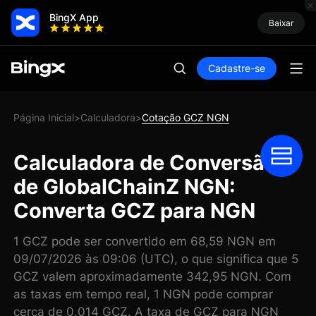
BingX App
Baixar
Cadastre-se
Página Inicial
Calculadora
Cotação GCZ NGN
>
>
Calculadora de Conversão
de GlobalChainZ NGN:
Converta GCZ para NGN
1 GCZ pode ser convertido em 68,59 NGN em
09/07/2026 às 09:06 (UTC), o que significa que 5
GCZ valem aproximadamente 342,95 NGN. Com
as taxas em tempo real, 1 NGN pode comprar
cerca de 0,014 GCZ. A taxa de GCZ para NGN