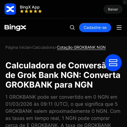
BingX App
Baixar
Cadastre-se
Página Inicial
Calculadora
Cotação GROKBANK NGN
>
>
Calculadora de Conversão
de Grok Bank NGN: Converta
GROKBANK para NGN
1 GROKBANK pode ser convertido em 0 NGN em
01/03/2026 às 09:11 (UTC), o que significa que 5
GROKBANK valem aproximadamente 0 NGN. Com
as taxas em tempo real, 1 NGN pode comprar
cerca de E GROKBANK. A taxa de GROKBANK