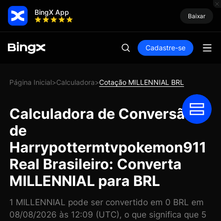
BingX App
Baixar
Cadastre-se
Página Inicial
Calculadora
Cotação MILLENNIAL BRL
>
>
Calculadora de Conversão
de
Harrypottermtvpokemon911
Real Brasileiro: Converta
MILLENNIAL para BRL
1 MILLENNIAL pode ser convertido em 0 BRL em
08/08/2026 às 12:09 (UTC), o que significa que 5