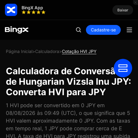
BingX App
Baixar
Cadastre-se
Página Inicial
Calculadora
Cotação HVI JPY
>
>
Calculadora de Conversão
de Hungarian Vizsla Inu JPY:
Converta HVI para JPY
1 HVI pode ser convertido em 0 JPY em
08/08/2026 às 09:49 (UTC), o que significa que 5
HVI valem aproximadamente 0 JPY. Com as taxas
em tempo real, 1 JPY pode comprar cerca de E
HVI. A taxa de HVI para JPY registrou uma subida