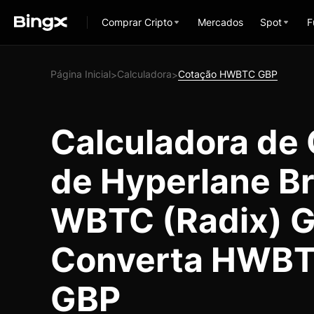
Comprar Cripto
Mercados
Spot
F
Página Inicial
Calculadora
Cotação HWBTC GBP
>
>
Calculadora de
de Hyperlane B
WBTC (Radix) G
Converta HWBT
GBP