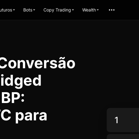
uturos
Bots
Copy Trading
Wealth
 Conversão
ridged
BP:
C para