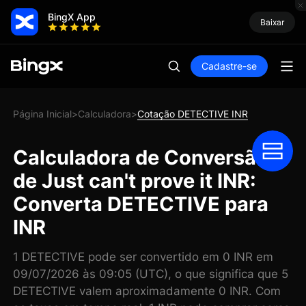
BingX App
Baixar
Cadastre-se
Página Inicial
Calculadora
Cotação DETECTIVE INR
>
>
Calculadora de Conversão
de Just can't prove it INR:
Converta DETECTIVE para
INR
1 DETECTIVE pode ser convertido em 0 INR em
09/07/2026 às 09:05 (UTC), o que significa que 5
DETECTIVE valem aproximadamente 0 INR. Com