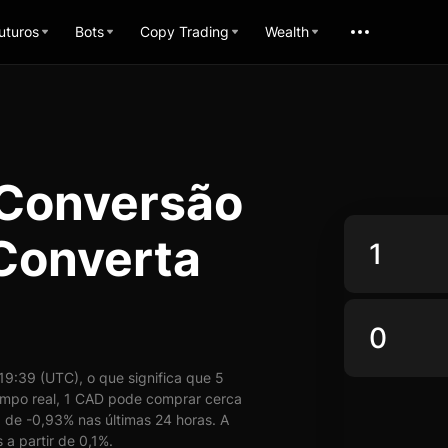
uturos
Bots
Copy Trading
Wealth
 Conversão
 Converta
9:39 (UTC), o que significa que 5
mpo real, 1 CAD pode comprar cerca
 de -0,93% nas últimas 24 horas. A
a partir de 0,1%.