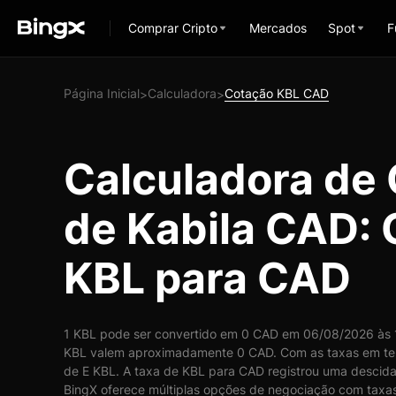
Comprar Cripto
Mercados
Spot
F
Página Inicial
Calculadora
Cotação KBL CAD
>
>
Calculadora de
de Kabila CAD:
KBL para CAD
1 KBL pode ser convertido em 0 CAD em 06/08/2026 às 1
KBL valem aproximadamente 0 CAD. Com as taxas em te
de E KBL. A taxa de KBL para CAD registrou uma descida
BingX oferece múltiplas opções de negociação com taxas 