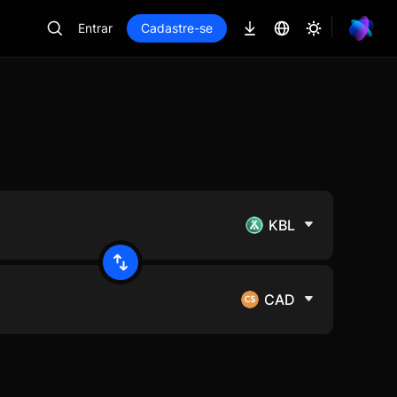
Entrar
Cadastre-se
KBL
CAD