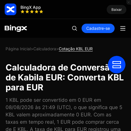
BingX App
Baixar
Cadastre-se
Página Inicial
Calculadora
Cotação KBL EUR
>
>
Calculadora de Conversão
de Kabila EUR: Converta KBL
para EUR
1 KBL pode ser convertido em 0 EUR em
08/08/2026 às 21:49 (UTC), o que significa que 5
KBL valem aproximadamente 0 EUR. Com as
taxas em tempo real, 1 EUR pode comprar cerca
de E KBL. A taxa de KBL para EUR registrou uma