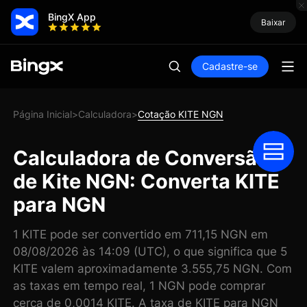
BingX App
Baixar
Cadastre-se
Página Inicial
Calculadora
Cotação KITE NGN
>
>
Calculadora de Conversão
de Kite NGN: Converta KITE
para NGN
1 KITE pode ser convertido em 711,15 NGN em
08/08/2026 às 14:09 (UTC), o que significa que 5
KITE valem aproximadamente 3.555,75 NGN. Com
as taxas em tempo real, 1 NGN pode comprar
cerca de 0,0014 KITE. A taxa de KITE para NGN