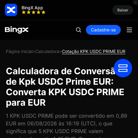
BingX App
Baixar
Cadastre-se
Página Inicial
Calculadora
Cotação KPK USDC PRIME EUR
>
>
Calculadora de Conversão
de Kpk USDC Prime EUR:
Converta KPK USDC PRIME
para EUR
1 KPK USDC PRIME pode ser convertido em 0,89
EUR em 06/08/2026 às 16:19 (UTC), o que
significa que 5 KPK USDC PRIME valem