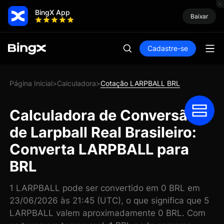
BingX App
Baixar
Cadastre-se
Página Inicial
Calculadora
Cotação LARPBALL BRL
>
>
Calculadora de Conversão
de Larpball Real Brasileiro:
Converta LARPBALL para
BRL
1 LARPBALL pode ser convertido em 0 BRL em
23/06/2026 às 21:45 (UTC), o que significa que 5
LARPBALL valem aproximadamente 0 BRL. Com