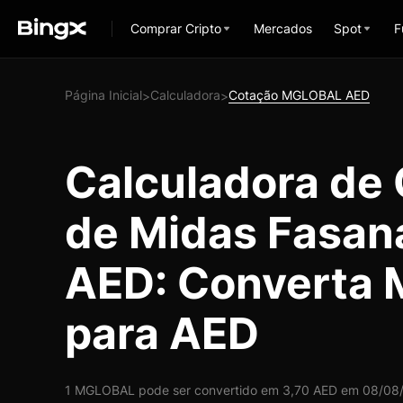
Comprar Cripto
Mercados
Spot
F
Página Inicial
Calculadora
Cotação MGLOBAL AED
>
>
Calculadora de
de Midas Fasan
AED: Converta
para AED
1 MGLOBAL pode ser convertido em 3,70 AED em 08/08/2