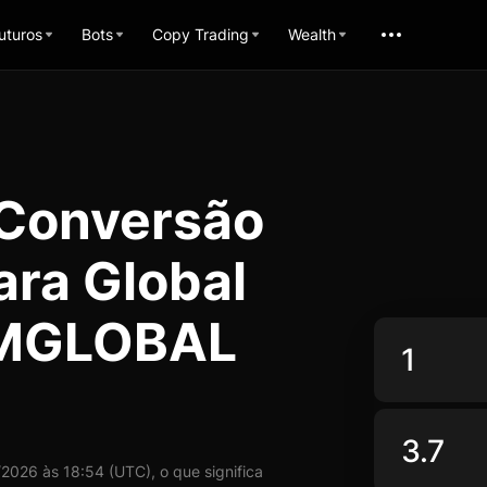
uturos
Bots
Copy Trading
Wealth
 Conversão
ara Global
 MGLOBAL
026 às 18:54 (UTC), o que significa